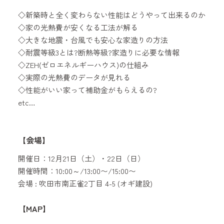
◇新築時と全く変わらない性能はどうやって出来るのか
◇家の光熱費が安くなる工法が解る
◇大きな地震・台風でも安心な家造りの方法
◇耐震等級3とは?断熱等級?家造りに必要な情報
◇ZEH(ゼロエネルギーハウス)の仕組み
◇実際の光熱費のデータが見れる
◇性能がいい家って補助金がもらえるの?
etc…
【会場】
開催日：12月21日（土）・22日（日）
開催時間：10:00～/13:00〜/15:00〜
会場 : 吹田市南正雀2丁目 4-5 (オギ建設)
【MAP】