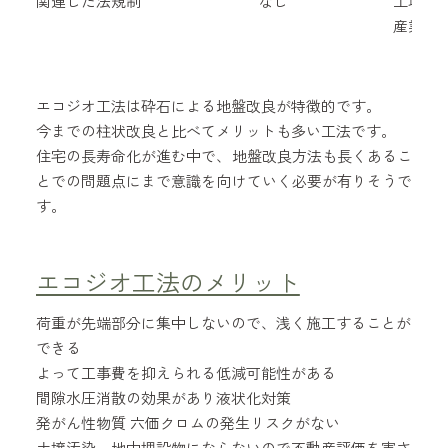
関連した法規制
なし
土壌汚
産業廃
エコジオ工法は砕石による地盤改良が特徴的です。
今までの柱状改良と比べてメリットも多い工法です。
住宅の長寿命化が進む中で、地盤改良方法も長くあるこ
とでの問題点にまで意識を向けていく必要が有りそうで
す。
エコジオ工法のメリット
荷重が先端部分に集中しないので、浅く施工することが
できる
よって工事費を抑えられる低減可能性がある
間隙水圧消散の効果があり液状化対策
発がん性物質 六価クロムの発生リスクがない
土壌汚染、地中埋設物にならないので不動産評価を害さ