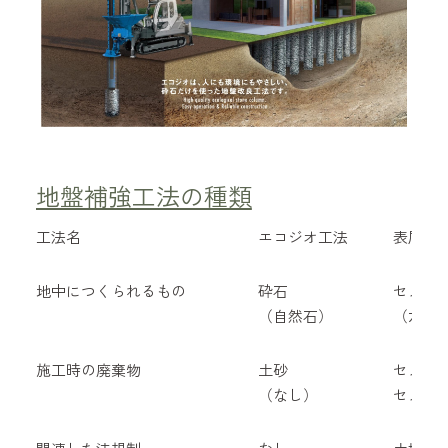
地盤補強工法の種類
工法名
エコジオ工法
表層改
地中につくられるもの
砕石
セメン
（自然石）
（六価
施工時の廃棄物
土砂
セメン
（なし）
セメン