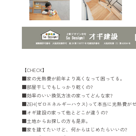
【CHECK】
■家の光熱費が前年より高くなって困ってる。
■部屋干しでもしっかり乾くの?
■効率のいい換気方法の家ってどんな家?
■ZEH(ゼロエネルギーハウス)って本当に光熱費が
■オギ建設の家って他とどこが違うの?
■土地からお探しの方も是非。
■家を建てたいけど、何からはじめたらいいの?