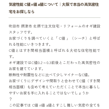
気密性能 C値 n値 a値について｜大阪で本当の高気密住
宅をお探しなら
吹田市 摂津市 北摂で注文住宅・リフォームのオギ建設
スタッフです。
お家づくりを調べていくと「 C値 」（シーチ）と呼ば
れる性能にいきつきます。
C値とはすき間相当面積と呼ばれる大切な住宅性能で
す。
オギ建設ではC値0.2～0.3前後とこだわった高気密性の
お家を建てています。
断熱性や耐震性などに比べて少しマイナーなC値。
お家づくりにデザインや間取りと合わせてC値（すき間
相当面積）も含めて考えていただくことで本当に暮らし
やすいお家を手に入れることではないでしょうか
？
この記事では C値 n値 a値とすこし難しい気密の全てを