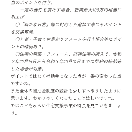
当のポイントを付与。
一定の要件を満たす場合、新築最大100万円相当に
引上げ
○「新たな日常」等に対応した追加工事にもポイント
を交換可能。
○若者・子育て世帯がリフォームを行う場合等にポイ
ントの特例あり。
○住宅の新築・リフォーム、既存住宅の購入で、令和
２年12月15日から令和３年10月31日までに契約の締結等
した場合が対象。
ポイントではなく補助金になった点が一番の変わった点
ですかね。
また全体の補助金制度の設計も少しすっきりしたように
思います。わかりやすくなったことは嬉しいですね。
ではこどもみらい住宅支援事業の特長を見ていきましょ
う。