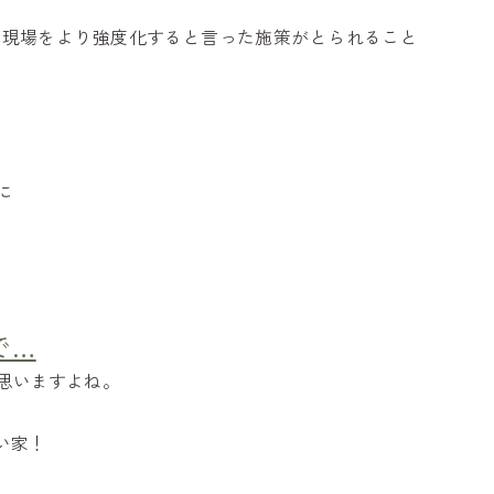
て現場をより強度化すると言った施策がとられること
に
で…
思いますよね。
い家！