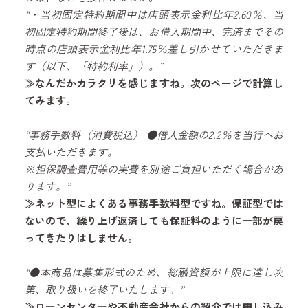
“・当初固定特約期間中は店頭表示金利比年2.60％、当
初固定特約期間終了後は、お借入期間中、完済までその
時点の店頭表示金利比年1.75％差し引かせていただきま
す（以下、「特約利率」）。”
≫なんだかカラクリを感じますね。次のページで計算し
てみます。
“事務手数料（消費税込） ●借入金額の2.2％を当行へお
支払いただきます。
※担保調査費用等の実費を別途ご負担いただく場合があ
ります。”
≫ネット型によくある事務手数料型ですね。保証型では
ないので、繰り上げ返済しても保証料のように一部が戻
ってきたりはしません。
“●本商品は募集形式のため、総融資額が上限に達し次
第、取り扱いを終了いたします。”
≫ローンセンターや不動産会社からの紹介では申し込み