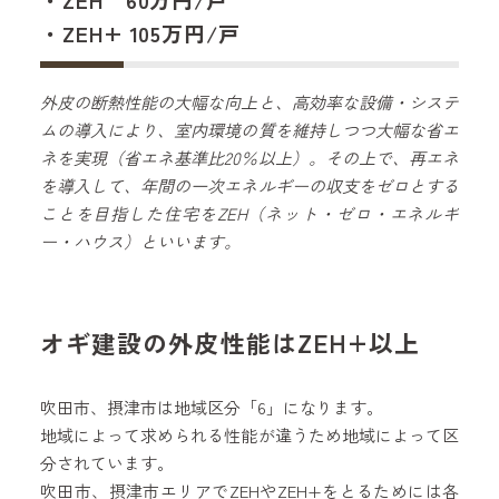
・ZEH+ 105万円/戸
外皮の断熱性能の大幅な向上と、高効率な設備・システ
ムの導入により、室内環境の質を維持しつつ大幅な省エ
ネを実現（省エネ基準比20％以上）。その上で、再エネ
を導入して、年間の一次エネルギーの収支をゼロとする
ことを目指した住宅をZEH（ネット・ゼロ・エネルギ
ー・ハウス）といいます。
オギ建設の外皮性能はZEH+以上
吹田市、摂津市は地域区分「6」になります。
地域によって求められる性能が違うため地域によって区
分されています。
吹田市、摂津市エリアでZEHやZEH+をとるためには各