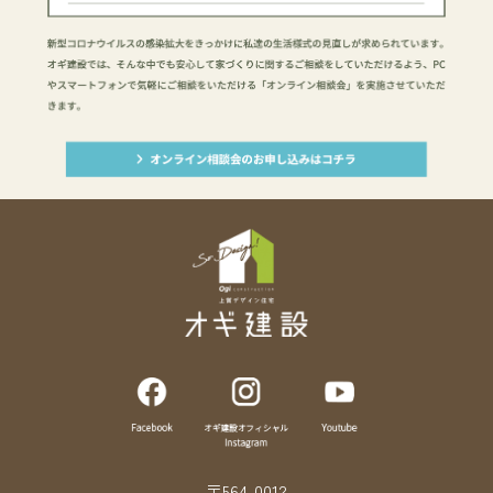
〒564-0012