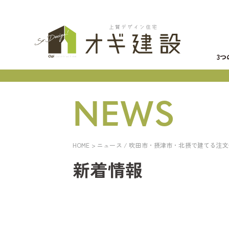
3
NEWS
HOME
> ニュース / 吹田市・摂津市・北摂で建てる注
新着情報