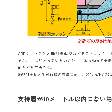
GRRシートを２方向(縦横)に敷設することにより
また、土に加わっている力をシート敷設効果で分
的とする工法です。
約350tを超える飛行機の着陸に耐え、270km/hを
支持層が10メートル以内にない