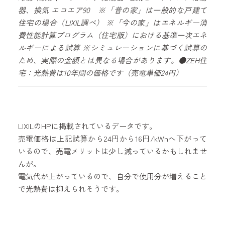
器、換気 エコエア90 ※「昔の家」は一般的な戸建て
住宅の場合（LIXIL調べ） ※「今の家」はエネルギー消
費性能計算プログラム（住宅版）における基準一次エネ
ルギーによる試算 ※シミュレーションに基づく試算の
ため、実際の金額とは異なる場合があります。●ZEH住
宅：光熱費は10年間の価格です（売電単価24円）
LIXILのHPに掲載されているデータです。
売電価格は上記試算から24円から16円/kWhへ下がって
いるので、売電メリットは少し減っているかもしれませ
んが。
電気代が上がっているので、自分で使用分が増えること
で光熱費は抑えられそうです。