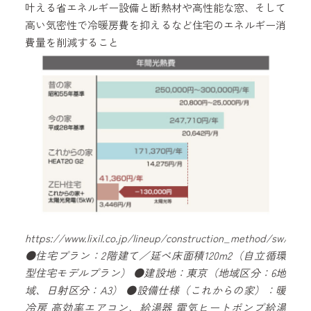
叶える省エネルギー設備と断熱材や高性能な窓、そして
高い気密性で冷暖房費を抑えるなど住宅のエネルギー消
費量を削減すること
https://www.lixil.co.jp/lineup/construction_method/sw/feat
●住宅プラン：2階建て／延べ床面積120m2（自立循環
型住宅モデルプラン） ●建設地：東京（地域区分：6地
域、日射区分：A3） ●設備仕様（これからの家）：暖
冷房 高効率エアコン、給湯器 電気ヒートポンプ給湯