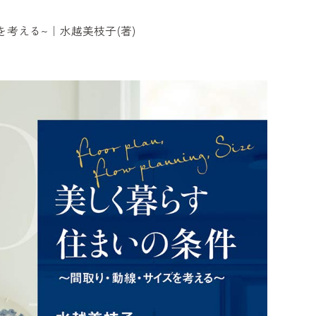
考える~｜水越美枝子(著)