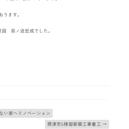
おります。
オギ建設 荻ノ迫宏成でした。
しない家へリノベーション
摂津市S様邸新築工事着工
→