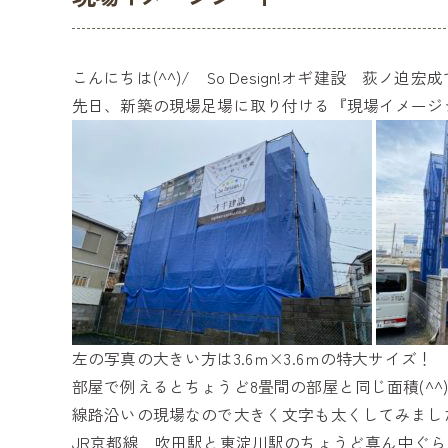
こんにちは(^^)/ So Design!オギ建設 荻ノ迫宏
先日、新築の現場足場に取り付ける『現場イメージ
左の写真の大きい方は3.6ｍ×3.6ｍの特大サイズ！
部屋で例えるとちょうど8畳間の部屋と同じ面積(^^
線路沿いの現場なので大きく文字も太くしてみまし
JR京都線 吹田駅と東淀川駅のちょうど真ん中ぐ