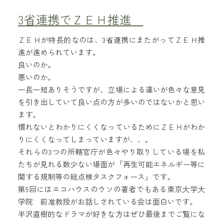
3省連携でＺＥＨ推進
ＺＥＨが特長的なのは、3省連携にまたがってＺＥＨ推
進が進められています。
良いのか。
悪いのか。
一長一短ありそうですが、立場による違いが色々な意見
を引き出していて良い点の方が多いのではないかと思い
ます。
慣れないとわかりにくくなっているためにＺＥＨがわか
りにくくなってしまっていますが、、。
それらの3つの所轄官庁が色々やり取りしている場を私
たちが見れる数少ない場面が「再生可能エネルギー等に
関する規制等の総点検タスクフォース」です。
第5回にはエコハウスのウソの著者でもある東京大学大
学院 前准教授がお話しされている会は面白いです。
半沢直樹的なドラマが好きな方はぜひ最後までご覧にな