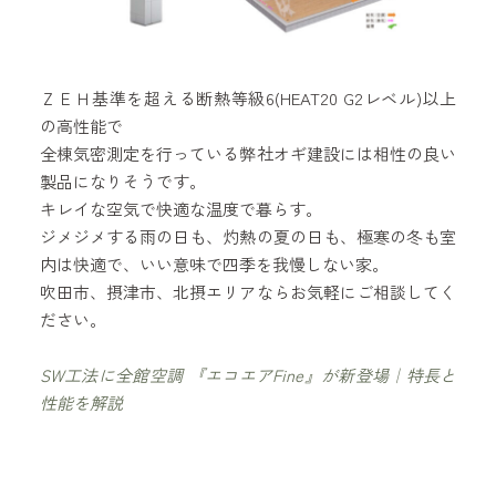
ＺＥＨ基準を超える断熱等級6(HEAT20 G2レベル)以上
の高性能で
全棟気密測定を行っている弊社オギ建設には相性の良い
製品になりそうです。
キレイな空気で快適な温度で暮らす。
ジメジメする雨の日も、灼熱の夏の日も、極寒の冬も室
内は快適で、いい意味で四季を我慢しない家。
吹田市、摂津市、北摂エリアならお気軽にご相談してく
ださい。
SW工法に全館空調 『エコエアFine』が新登場｜特長と
性能を解説