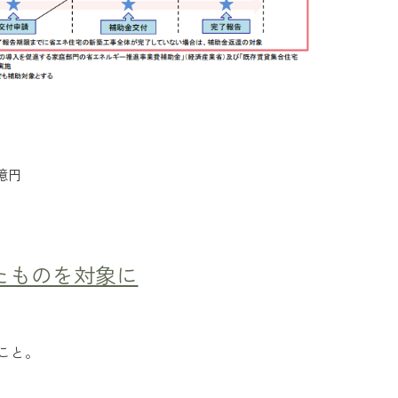
億円
。
。
たものを対象に
こと。