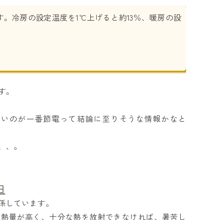
。冷房の設定温度を1℃上げると約13％、暖房の設
す。
ないのが一番節電って結論に至りそうな情報かなと
、、。
由
係しています。
謝熱量が高く、十分な熱を放射できなければ、暑苦し