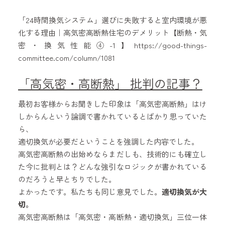
「24時間換気システム」選びに失敗すると室内環境が悪
化する理由｜高気密高断熱住宅のデメリット【断熱・気
密・換気性能④-1】https://good-things-
committee.com/column/1081
「高気密・高断熱」 批判の記事？
最初お客様からお聞きした印象は「高気密高断熱」はけ
しからんという論調で書かれているとばかり思っていた
ら、
適切換気が必要だということを強調した内容でした。
高気密高断熱の出始めならまだしも、技術的にも確立し
た今に批判とは？どんな強引なロジックが書かれている
のだろうと早とちりでした。
よかったです。私たちも同じ意見でした。
適切換気が大
切。
高気密高断熱は「高気密・高断熱・適切換気」三位一体