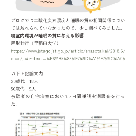
ブログでは二酸化炭素濃度と睡眠の質の相関関係につい
ては触れられていなかったので、少し調べてみました。
寝室内環境が睡眠の質に与える影響
尾形壮行（早稲田大学）
https://www.jstage.jst.go.jp/article/shasetaikai/2018.6/0/2
char/ja#:~:text=%E6%B5%85%E7%9D%A1%E7%9C%A0%E
以下上記論文内
20歳代 18人
50歳代 5人
被験者の自宅寝室において5日間睡眠実測調査を行っ
た。